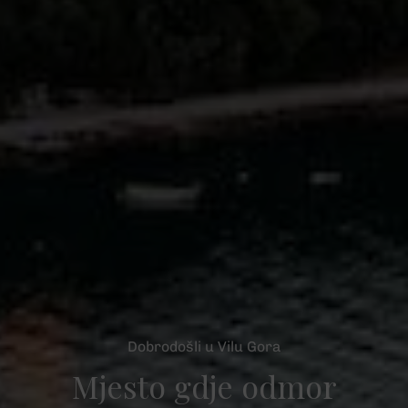
Dobrodošli u Vilu Gora
Mjesto gdje odmor