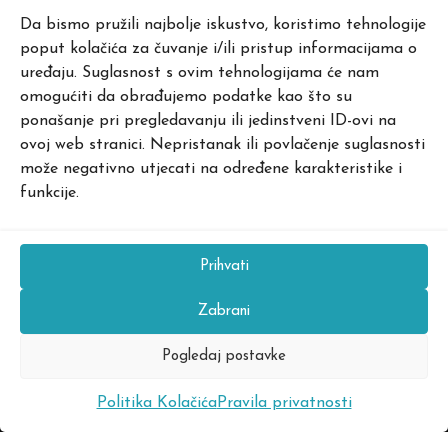
Da bismo pružili najbolje iskustvo, koristimo tehnologije
poput kolačića za čuvanje i/ili pristup informacijama o
uređaju. Suglasnost s ovim tehnologijama će nam
omogućiti da obrađujemo podatke kao što su
ponašanje pri pregledavanju ili jedinstveni ID-ovi na
ovoj web stranici. Nepristanak ili povlačenje suglasnosti
.
može negativno utjecati na određene karakteristike i
funkcije.
Prihvati
Zabrani
Pogledaj postavke
Politika Kolačića
Pravila privatnosti